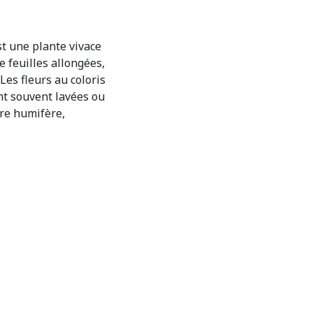
st une plante vivace
 feuilles allongées,
Les fleurs au coloris
ont souvent lavées ou
rre humifère,