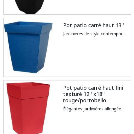
Pot patio carré haut 13''
Jardinières de style contemporain ayant un fini unique avec texture horizontale, réservoir d'eau et protection anti-débordement.
Pot patio carré haut fini
texturé 12'' x18''
rouge/portobello
Élégantes jardinières allongées ayant un fini unique avec texture verticale, réservoir d'eau et protection anti-débordementFabriqué de thermoplastique recyclable et non toxiqueTraité contre les rayons UV pour éviter la décoloration et le fendillement par le soleilRéservoir d’eau intégré, favorisant la santé des plantes et réduisant les périodes d’arrosageRésistant aux impactsIdéal pour la culture des fruits et des légumes