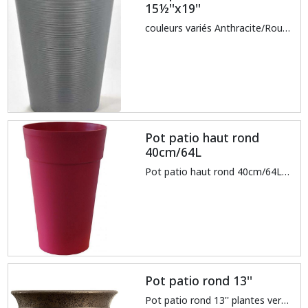
15½''x19''
couleurs variés Anthracite/Rouge/Argent/Vert
Pot patio haut rond
40cm/64L
Pot patio haut rond 40cm/64L cerise
Pot patio rond 13''
Pot patio rond 13'' plantes vertes/tropicaux bronze/gold/rouge vin