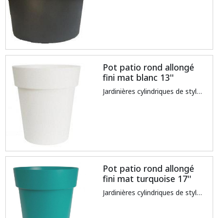
Pot patio rond allongé
fini mat blanc 13''
Jardinières cylindriques de style contemporain au fini texturé mat, avec réservoir d'eau et protection anti-débordementFabriqué de thermoplastique recyclable et non toxiqueTraité contre les rayons UV pour éviter la décoloration et le fendillement par le soleilRésistant aux impacts
Pot patio rond allongé
fini mat turquoise 17''
Jardinières cylindriques de style contemporain au fini texturé mat, avec réservoir d'eau et protection anti-débordementFabriqué de thermoplastique recyclable et non toxiqueTraité contre les rayons UV pour éviter la décoloration et le fendillement par le soleilRésistant aux impacts