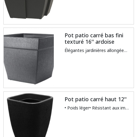
Pot patio carré bas fini
texturé 16'' ardoise
Élégantes jardinières allongées ayant un fini unique avec texture verticale, réservoir d'eau et protection anti-débordementFabriqué de thermoplastique recyclable et non toxiqueTraité contre les rayons UV pour éviter la décoloration et le fendillement par le soleilRéservoir d’eau intégré, favorisant la santé des plantes et réduisant les périodes d’arrosageRésistant aux impactsIdéal pour la culture des fruits et des légumes
Pot patio carré haut 12''
• Poids léger• Résistant aux impacts• Résistant à toutes les intempéries• Polyéthylènenoir/stone/sand